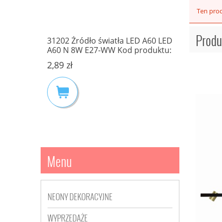
Ten prod
87195143
Lampa El
Produ
MONO
31202 Źródło światła LED A60 LED
E27 IP44 
KI
A60 N 8W E27-WW Kod produktu:
223,20 zł
31202 MILEDO KANLUX
2,89 zł
Cena regula
Najniższa c
Menu
NEONY DEKORACYJNE
WYPRZEDAŻE