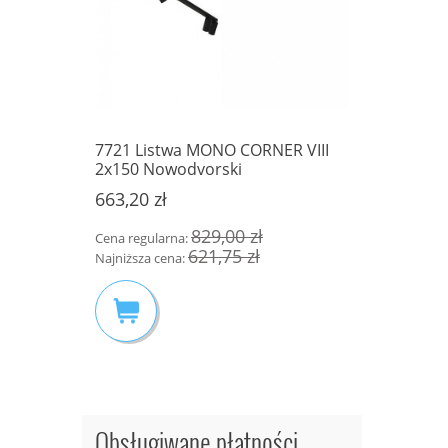
A
7721 Listwa MONO CORNER VIII
SL.1117 K
16 dla
2x150 Nowodvorski
SOLLUX L
ane
METALOWY
663,20 zł
66,75 zł
829,00 zł
Cena regularna:
Cena regula
621,75 zł
Najniższa cena:
Najniższa c
Obsługiwane płatności