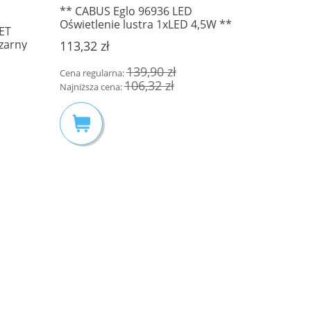
** CABUS Eglo 96936 LED
Oświetlenie lustra 1xLED 4,5W **
ET
-- WYSYŁ
czarny
16483/93
113,32 zł
rzny
OGRODOW
218,00 z
139,90 zł
Cena regularna:
106,32 zł
Najniższa cena: