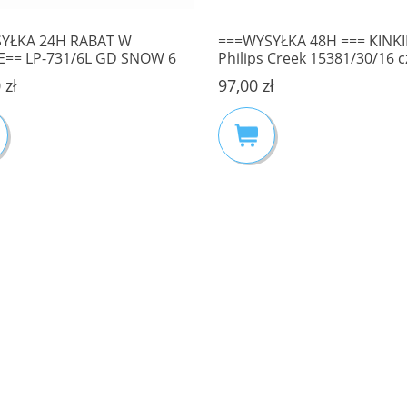
SYŁKA 24H RABAT W
===WYSYŁKA 48H === KINKI
E== LP-731/6L GD SNOW 6
Philips Creek 15381/30/16 
LAMPA WISZĄCA ZŁOTA LIGHT
ogrodowy klasyczny zewnęt
 zł
97,00 zł
IGE