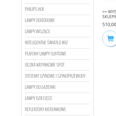
=== WYSYŁKA 48H === AZ1757 MINI
PHILIPS HUE
BROSS CHROME GM4000 CH
== WY
AZZARDO
SKLEPI
116,00 zł
LAMPY OGRODOWE
LINIA 
510,00
155,00 zł
PREST
Cena regularna:
LAMPY WISZĄCE
133,00 zł
Najniższa cena:
INTELIGENTNE ŚWIATŁO WIZ
PLAFONY LAMPY SUFITOWE
OCZKA NATYNKOWE SPOT
SYSTEMY SZYNOWE I SZYNOPRZEWODY
LAMPY DO ŁAZIENKI
LAMPY DZIECIĘCE
REFLEKTORY KIERUNKOWE