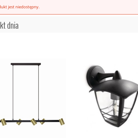
ukt jest niedostępny.
85269 Kinkiet Ogrodowy
ewacyjna Zewnętrzna
kt dnia
CAMARA W89949-6W-GD CAMA
Antracyt June Philips
KINKIET ZŁOTY/GOLD ZUMA LIN
189,00 zł
279,00 zł
rna:
279,00 zł
ena: