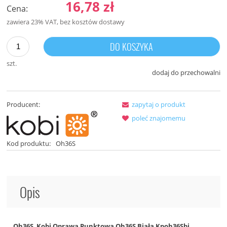
16,78 zł
Cena:
zawiera 23% VAT, bez kosztów dostawy
DO KOSZYKA
szt.
dodaj do przechowalni
Producent:
zapytaj o produkt
poleć znajomemu
Kod produktu:
Oh36S
Opis
Oh36S Kobi Oprawa Punktowa Oh36S Biała Kpoh36Sbi