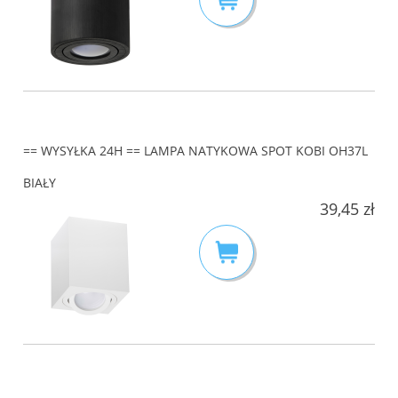
== WYSYŁKA 24H == LAMPA NATYKOWA SPOT KOBI OH37L
BIAŁY
39,45 zł