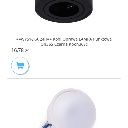
==WYSYŁKA 24H== Kobi Oprawa LAMPA Punktowa
Oh36S Czarna Kpoh36Sc
16,78 zł