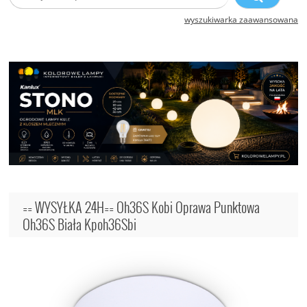
wyszukiwarka zaawansowana
== WYSYŁKA 24H== Oh36S Kobi Oprawa Punktowa
Oh36S Biała Kpoh36Sbi