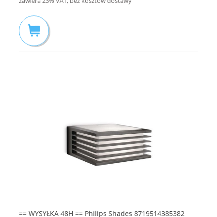
zawiera 23% VAT, bez kosztów dostawy
== WYSYŁKA 48H == Philips Shades 8719514385382