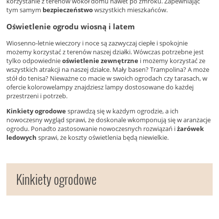
korzystanie z terenów wokół domu nawet po zmroku. Zapewniając
tym samym
bezpieczeństwo
wszystkich mieszkańców.
Oświetlenie ogrodu wiosną i latem
Wiosenno-letnie wieczory i noce są zazwyczaj ciepłe i spokojnie
możemy korzystać z terenów naszej działki. Wówczas potrzebne jest
tylko odpowiednie
oświetlenie zewnętrzne
i możemy korzystać ze
wszystkich atrakcji na naszej działce. Mały basen? Trampolina? A może
stół do tenisa? Nieważne co macie w swoich ogrodach czy tarasach, w
ofercie kolorowelampy znajdziesz lampy dostosowane do każdej
przestrzeni i potrzeb.
Kinkiety ogrodowe
sprawdzą się w każdym ogrodzie, a ich
nowoczesny wygląd sprawi, że doskonale wkomponują się w aranżacje
ogrodu. Ponadto zastosowanie nowoczesnych rozwiązań i
żarówek
ledowych
sprawi, że koszty oświetlenia będą niewielkie.
Kinkiety ogrodowe