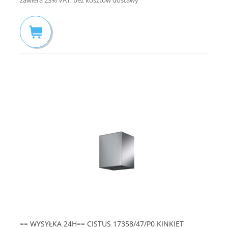
zawiera 23% VAT, bez kosztów dostawy
== WYSYŁKA 24H== CISTUS 17358/47/P0 KINKIET