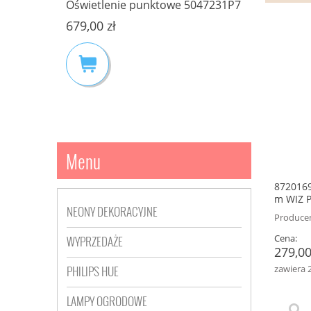
D SNOW 1
Oświetlenie punktowe 5047231P7
17302/30
GHT
50472/31/P7 PHILIPS HUE
LED
679,00 zł
149,00 zł
Menu
872016
m WIZ P
NEONY DEKORACYJNE
Producen
Cena:
WYPRZEDAŻE
279,00
PHILIPS HUE
zawiera 
LAMPY OGRODOWE