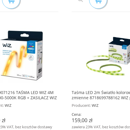
9071216 TAŚMA LED WIZ 4M
Taśma LED 2m Światło koloro
00-5000K RGB + ZASILACZ WIZ
zmienne 8718699788162 WIZ 
paleta kolorów
t:
WIZ
Producent:
WIZ
Cena:
 zł
159,00 zł
23% VAT, bez kosztów dostawy
zawiera 23% VAT, bez kosztów do