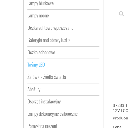
Lampy biurkowe
Lampy nocne
Oczka sufitowe wpuszczane
Galeryjki nad obrazy lustra
Oczka schodowe
Taśmy LED
Żarówki - źródła światła
Abażury
Osprzęt instalacyjny
37233 T
12V LC
Lampy dekoracyjne całoroczne
Producen
Pomysł na prezent
Cena: