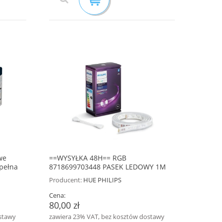
we
==WYSYŁKA 48H== RGB
pełna
8718699703448 PASEK LEDOWY 1M
PHILIPS HUE NOWA WERSJA Z
Producent:
HUE PHILIPS
BLUETOOTH
Cena:
80,00 zł
stawy
zawiera 23% VAT, bez kosztów dostawy