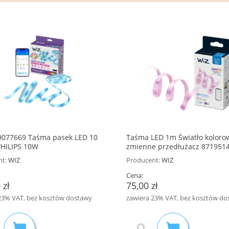
/16 KINKIET OGRODOWY
8720169076969 Lampki Fairy 20
m IP44 RGB WIZ PHILIPS NA
375,00 zł
CHOINKE
9077669 Taśma pasek LED 10
Taśma LED 1m Światło koloro
HILIPS 10W
zmienne przedłużacz 871951
WIZ BY PHILIPS
t:
WIZ
Producent:
WIZ
Cena:
 zł
75,00 zł
23% VAT, bez kosztów dostawy
zawiera 23% VAT, bez kosztów do