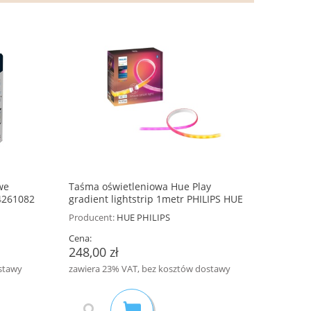
OSTATNIE SZTUK
473,21 zł
wisząca
-
129,60 zł
599,00 zł
Cena regularna:
449,25 zł
Najniższa cena:
we
Taśma oświetleniowa Hue Play
4261082
gradient lightstrip 1metr PHILIPS HUE
8719514339989
Producent:
HUE PHILIPS
Cena:
248,00 zł
stawy
zawiera 23% VAT, bez kosztów dostawy