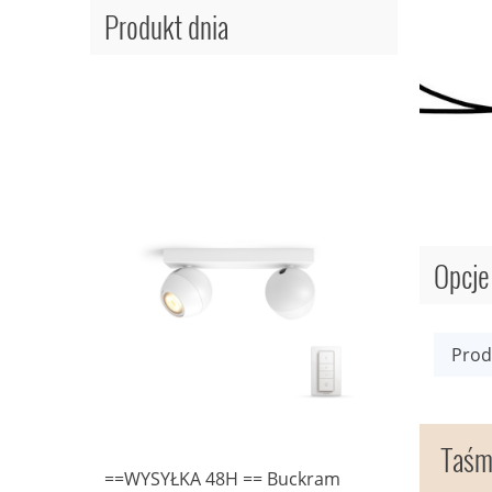
Produkt dnia
Opcje
Prod
Taśm
 W
==WYSYŁKA 48H == Buckram
==WYSYŁK