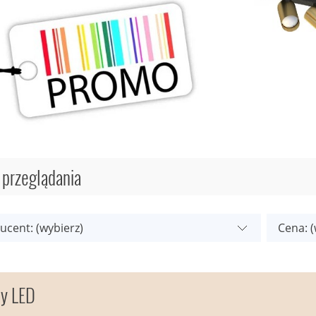
 przeglądania
ucent: (wybierz)
Cena: (
y LED
A 24H== Philips Macaw
== WYSYŁKA 24H==