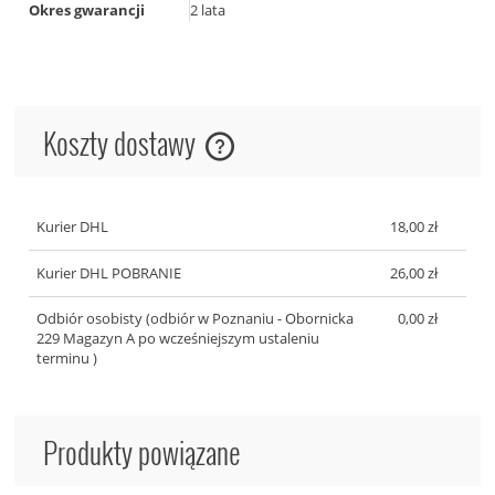
Okres gwarancji
2 lata
Koszty dostawy
Cena nie zawiera ewentualnych kosztów płatności
Kurier DHL
18,00 zł
Kurier DHL POBRANIE
26,00 zł
Odbiór osobisty
(odbiór w Poznaniu - Obornicka
0,00 zł
229 Magazyn A po wcześniejszym ustaleniu
terminu )
Produkty powiązane