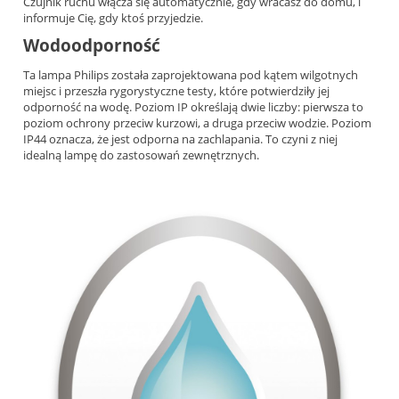
Czujnik ruchu włącza się automatycznie, gdy wracasz do domu, i
informuje Cię, gdy ktoś przyjedzie.
Wodoodporność
Ta lampa Philips została zaprojektowana pod kątem wilgotnych
miejsc i przeszła rygorystyczne testy, które potwierdziły jej
odporność na wodę. Poziom IP określają dwie liczby: pierwsza to
poziom ochrony przeciw kurzowi, a druga przeciw wodzie. Poziom
IP44 oznacza, że jest odporna na zachlapania. To czyni z niej
idealną lampę do zastosowań zewnętrznych.