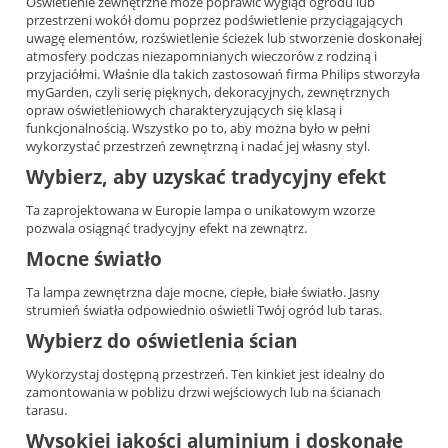
Oświetlenie zewnętrzne może poprawić wygląd ogrodu lub
przestrzeni wokół domu poprzez podświetlenie przyciągających
uwagę elementów, rozświetlenie ścieżek lub stworzenie doskonałej
atmosfery podczas niezapomnianych wieczorów z rodziną i
przyjaciółmi. Właśnie dla takich zastosowań firma Philips stworzyła
myGarden, czyli serię pięknych, dekoracyjnych, zewnętrznych
opraw oświetleniowych charakteryzujących się klasą i
funkcjonalnością. Wszystko po to, aby można było w pełni
wykorzystać przestrzeń zewnętrzną i nadać jej własny styl.
Wybierz, aby uzyskać tradycyjny efekt
Ta zaprojektowana w Europie lampa o unikatowym wzorze
pozwala osiągnąć tradycyjny efekt na zewnątrz.
Mocne światło
Ta lampa zewnętrzna daje mocne, ciepłe, białe światło. Jasny
strumień światła odpowiednio oświetli Twój ogród lub taras.
Wybierz do oświetlenia ścian
Wykorzystaj dostępną przestrzeń. Ten kinkiet jest idealny do
zamontowania w pobliżu drzwi wejściowych lub na ścianach
tarasu.
Wysokiej jakości aluminium i doskonałe