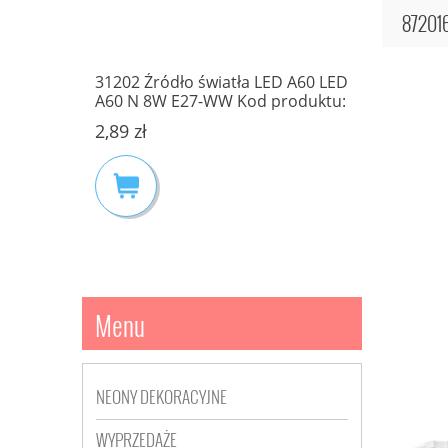
872016
87195143
Lampa El
MONO
31202 Źródło światła LED A60 LED
E27 IP44 
KI
A60 N 8W E27-WW Kod produktu:
223,20 zł
31202 MILEDO KANLUX
2,89 zł
Cena regula
Najniższa c
Menu
NEONY DEKORACYJNE
WYPRZEDAŻE