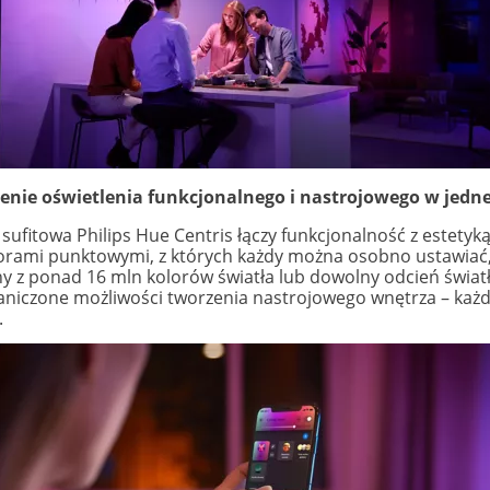
enie oświetlenia funkcjonalnego i nastrojowego w jedne
ufitowa Philips Hue Centris łączy funkcjonalność z estetyką
torami punktowymi, z których każdy można osobno ustawiać, 
 z ponad 16 mln kolorów światła lub dowolny odcień światła 
aniczone możliwości tworzenia nastrojowego wnętrza – każ
.