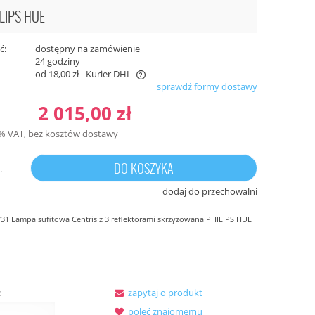
ILIPS HUE
ć:
dostępny na zamówienie
RA
TROY W90477-60GD TROY
TROY W90477-4
:
24 godziny
E
KINKIET ZŁOTY/GOLD ZUMA LINE
KINKIET ZŁOTY/
od 18,00 zł
- Kurier DHL
sprawdź formy dostawy
199,00 zł
159,00 zł
zawiera ewentualnych kosztów
2 015,00 zł
3% VAT, bez kosztów dostawy
DO KOSZYKA
.
dodaj do przechowalni
31 Lampa sufitowa Centris z 3 reflektorami skrzyżowana PHILIPS HUE
:
zapytaj o produkt
poleć znajomemu