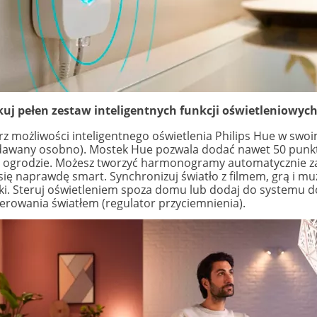
uj pełen zestaw inteligentnych funkcji oświetleniowy
rz możliwości inteligentnego oświetlenia Philips Hue w sw
dawany osobno). Mostek Hue pozwala dodać nawet 50 punkt
 ogrodzie. Możesz tworzyć harmonogramy automatycznie zap
 się naprawdę smart. Synchronizuj światło z filmem, grą i 
ki. Steruj oświetleniem spoza domu lub dodaj do systemu dod
terowania światłem (regulator przyciemnienia).