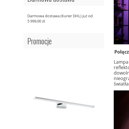
Darmowa dostawa (Kurier DHL) już od
5 999,00 zł.
Promocje
Połącz
Lampa s
reflek
dowolny
nieogr
światła