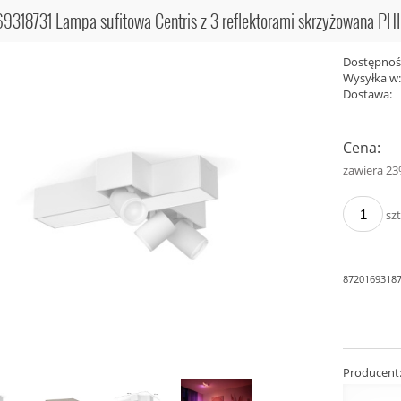
9318731 Lampa sufitowa Centris z 3 reflektorami skrzyżowana PH
85269 Kinkiet Ogrodowy
Dostępnoś
ewacyjna Zewnętrzna
CAMARA W89949-6W-GD CAMA
Wysyłka w
Antracyt June Philips
KINKIET ZŁOTY/GOLD ZUMA LIN
Dostawa:
189,00 zł
279,00 zł
rna:
Cena nie 
279,00 zł
ena:
Cena:
płatności
zawiera 2
szt
87201693187
Producent