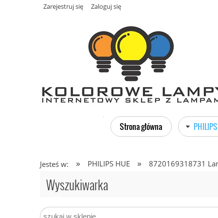
Zarejestruj się
Zaloguj się
Strona główna
PHILIPS
»
»
PHILIPS HUE
8720169318731 Lamp
Jesteś w:
Wyszukiwarka