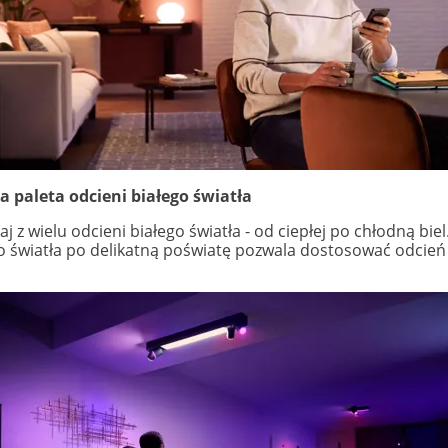
a paleta odcieni białego światła
j z wielu odcieni białego światła - od ciepłej po chłodną bi
o światła po delikatną poświatę pozwala dostosować odcień 