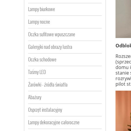
Lampy biurkowe
Lampy nocne
Oczka sufitowe wpuszczane
Odblok
Galeryjki nad obrazy lustra
Rozsze
Oczka schodowe
(sprze
domu i
Taśmy LED
stanie
rozryw
pilot s
Żarówki - źródła światła
Abażury
Osprzęt instalacyjny
Lampy dekoracyjne całoroczne