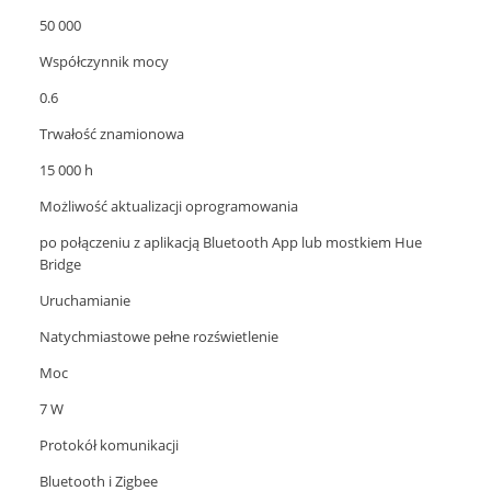
50 000
Współczynnik mocy
0.6
Trwałość znamionowa
15 000 h
Możliwość aktualizacji oprogramowania
po połączeniu z aplikacją Bluetooth App lub mostkiem Hue
Bridge
Uruchamianie
Natychmiastowe pełne rozświetlenie
Moc
7 W
Protokół komunikacji
Bluetooth i Zigbee