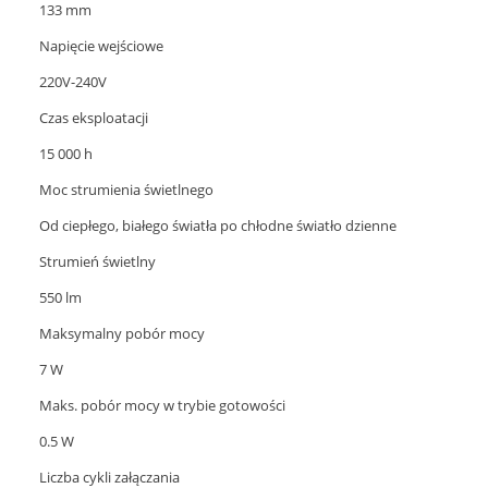
133 mm
Napięcie wejściowe
220V-240V
Czas eksploatacji
15 000 h
Moc strumienia świetlnego
Od ciepłego, białego światła po chłodne światło dzienne
Strumień świetlny
550 lm
Maksymalny pobór mocy
7 W
Maks. pobór mocy w trybie gotowości
0.5 W
Liczba cykli załączania