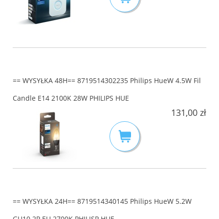
== WYSYŁKA 48H== 8719514302235 Philips HueW 4.5W Fil
Candle E14 2100K 28W PHILIPS HUE
131,00 zł
== WYSYŁKA 24H== 8719514340145 Philips HueW 5.2W
GU10 2P EU 2700K PHILISP HUE