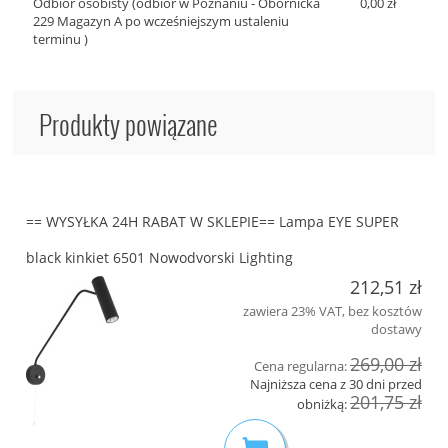
Odbiór osobisty
(odbiór w Poznaniu - Obornicka
0,00 zł
229 Magazyn A po wcześniejszym ustaleniu
terminu )
Produkty powiązane
== WYSYŁKA 24H RABAT W SKLEPIE== Lampa EYE SUPER
black kinkiet 6501 Nowodvorski Lighting
212,51 zł
zawiera 23% VAT, bez kosztów
dostawy
269,00 zł
Cena regularna:
Najniższa cena z 30 dni przed
201,75 zł
obniżką: