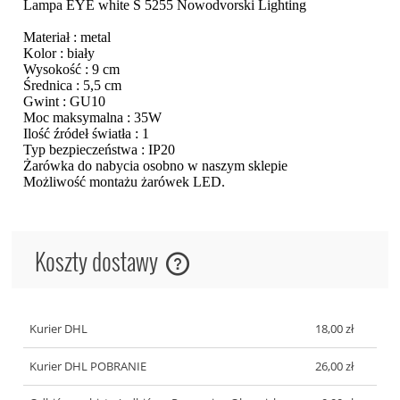
Lampa EYE white S 5255 Nowodvorski Lighting
Materiał : metal
Kolor : biały
Wysokość : 9 cm
Średnica : 5,5 cm
Gwint : GU10
Moc maksymalna : 35W
Ilość źródeł światła : 1
Typ bezpieczeństwa : IP20
Żarówka do nabycia osobno w naszym sklepie
Możliwość montażu żarówek LED.
Koszty dostawy
Cena nie zawiera ewentualnych kosztów płatności
Kurier DHL
18,00 zł
Kurier DHL POBRANIE
26,00 zł