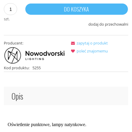
Jeżeli produkt jes
30 dni, wyświetlan
DO KOSZYKA
momentu, kiedy pr
sprzedaży.
szt.
dodaj do przechowalni
Producent:
zapytaj o produkt
poleć znajomemu
Kod produktu:
5255
Opis
Oświetlenie punktowe, lampy natynkowe.