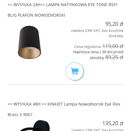
== WYSYŁKA 24H== LAMPA NATYNKOWA EYE TONE 8931
BL/G PLAFON NOWODVORSKI
95,20 zł
zawiera 23% VAT, bez kosztów
dostawy
119,00 zł
Cena regularna:
Najniższa cena z 30 dni przed
89,25 zł
obniżką:
== WYSYŁKA 48H == KINKIET Lampa Nowodvorski Eye Flex
Brass S 9067
135,20 zł
zawiera 23% VAT, bez kosztów