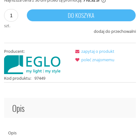
Najniższa cena z 30 dni przed tą promocją:
710,52 zł
Jeżeli produkt je
30 dni, wyświetla
DO KOSZYKA
momentu, kiedy p
sprzedaży.
szt.
dodaj do przechowalni
Producent:
zapytaj o produkt
poleć znajomemu
Kod produktu:
97449
Opis
Opis