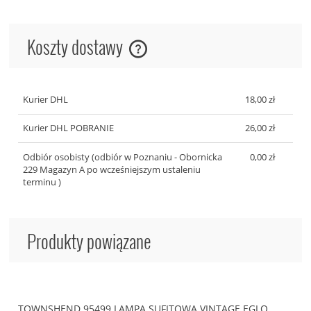
Koszty dostawy
Cena nie zawiera ewentualnych kosztów płatności
Kurier DHL
18,00 zł
Kurier DHL POBRANIE
26,00 zł
Odbiór osobisty
(odbiór w Poznaniu - Obornicka
0,00 zł
229 Magazyn A po wcześniejszym ustaleniu
terminu )
Produkty powiązane
TOWNSHEND 95499 LAMPA SUFITOWA VINTAGE EGLO