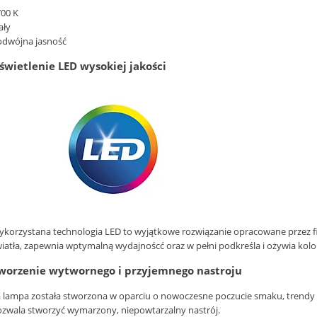
00 K
ały
odwójna jasność
świetlenie LED wysokiej jakości
korzystana technologia LED to wyjątkowe rozwiązanie opracowane przez fi
iatła, zapewnia wptymalną wydajnoścć oraz w pełni podkreśla i ożywia ko
worzenie wytwornego i przyjemnego nastroju
 lampa została stworzona w oparciu o nowoczesne poczucie smaku, trendy i s
zwala stworzyć wymarzony, niepowtarzalny nastrój.