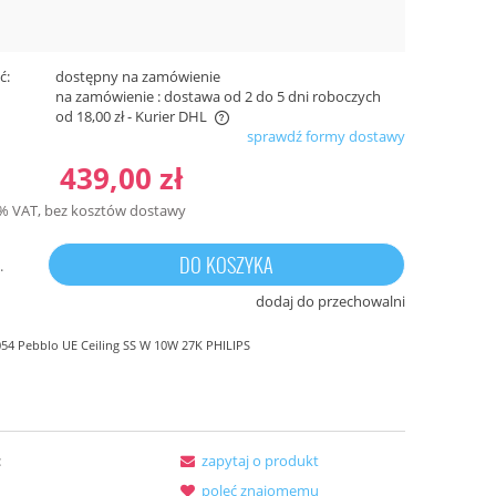
ć:
dostępny na zamówienie
TROY W90477-40GD TROY
TROY W90477-9
:
na zamówienie : dostawa od 2 do 5 dni roboczych
E
KINKIET ZŁOTY/GOLD ZUMA LINE
KINKIET ZŁOTY/
od 18,00 zł
- Kurier DHL
sprawdź formy dostawy
159,00 zł
229,00 zł
zawiera ewentualnych kosztów
439,00 zł
3% VAT, bez kosztów dostawy
DO KOSZYKA
.
dodaj do przechowalni
54 Pebblo UE Ceiling SS W 10W 27K PHILIPS
:
zapytaj o produkt
poleć znajomemu