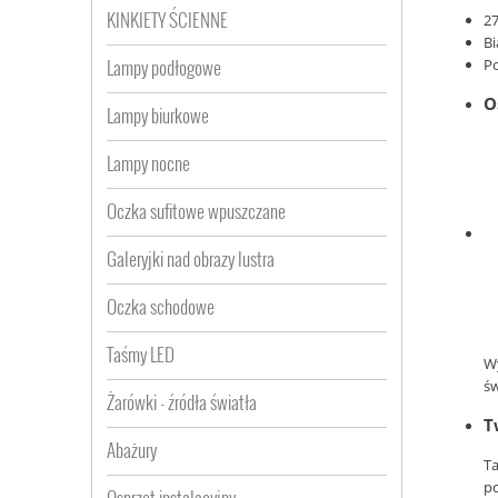
KINKIETY ŚCIENNE
27
Bi
Lampy podłogowe
P
O
Lampy biurkowe
Lampy nocne
Oczka sufitowe wpuszczane
Galeryjki nad obrazy lustra
Oczka schodowe
Taśmy LED
Wy
św
Żarówki - źródła światła
T
Abażury
Ta
po
Osprzęt instalacyjny