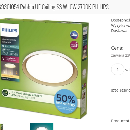
69301054 Pebblo UE Ceiling SS W 10W 2700K PHILIPS
Dostępnoś
W89949-6W-GD CAMARA
TROY W90477-60GD TROY
Wysyłka w
ZŁOTY/GOLD ZUMA LINE
KINKIET ZŁOTY/GOLD ZUMA LIN
Dostawa:
199,00 zł
Cena nie 
Cena:
płatności
zawiera 2
szt
87201693010
Producent