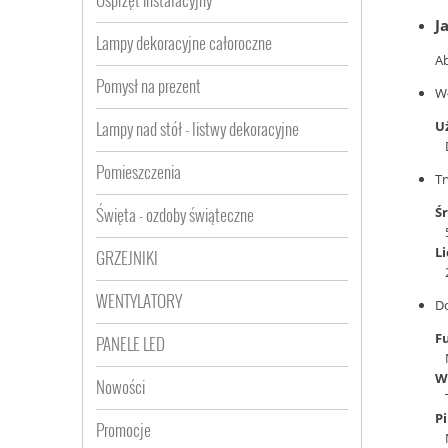
J
Lampy dekoracyjne całoroczne
Ab
Pomysł na prezent
Wł
Lampy nad stół - listwy dekoracyjne
U
Pomieszczenia
Tr
Święta - ozdoby świąteczne
Śr
Li
GRZEJNIKI
WENTYLATORY
Do
F
PANELE LED
W
Nowości
P
Promocje