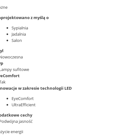
óżne
aprojektowano z myślą o
Sypialnia
Jadalnia
Salon
yl
Nowoczesna
yp
Lampy sufitowe
yeComfort
Tak
nnowacje w zakresie technologii LED
EyeComfort
UltraEfficient
odatkowe cechy
Podwójna jasność
życie energii