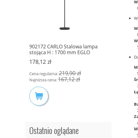
W
W
W
W
1 CZARNY
902172 CARLO Stalowa lampa
87201693
stojąca H : 1700 mm EGLO
Inteligen
D
— 345 lm
178,12 zł
90,40 zł
M
219,90 zł
Cena regularna:
Cena regula
167,12 zł
Ś
Najniższa cena:
Najniższa c
Ł
B
Z
Ostatnio oglądane
M