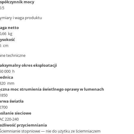
spółczynnik mocy
0.5
ymiary i waga produktu
aga netto
0,66 kg
ysokość
92427 Essential GU10 —
--lampa z ekspozycji -- Lampa
5 cm
tny reflektor punktowy
wisząca Oldbury 49685 lampa
ane techniczne
 — 4,7 W PHILIPS HUE
sufitowa czarna/brązowa EGLO
858,52 zł
aksymalny okres eksploatacji
113,00 zł
1 059,90 zł
50 000 h
rna:
Cena regularna:
112,10 zł
826,72 zł
rednica
ena:
Najniższa cena:
320 mm
ączna moc strumienia świetlnego oprawy w lumenach
1850
arwa światła
2700
asilanie sieciowe
AC 220-240
ożliwość przyciemniania
Ściemnianie stopniowe — nie do użytku ze ściemniaczem