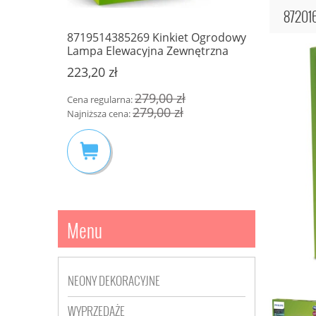
87201
8719514385269 Kinkiet Ogrodowy
Lampa Elewacyjna Zewnętrzna
D A60 LED
CAMARA 
E27 IP44 Antracyt June Philips
roduktu:
KINKIET 
223,20 zł
189,00 zł
279,00 zł
Cena regularna:
279,00 zł
Najniższa cena:
Menu
NEONY DEKORACYJNE
WYPRZEDAŻE