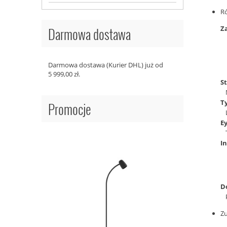
R
Z
Darmowa dostawa
Darmowa dostawa (Kurier DHL) już od
5 999,00 zł.
St
T
Promocje
E
I
D
Zu