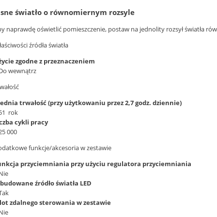
asne światło o równomiernym rozsyle
y naprawdę oświetlić pomieszczenie, postaw na jednolity rozsył światła rów
aściwości źródła światła
życie zgodne z przeznaczeniem
Do wewnątrz
wałość
ednia trwałość (przy użytkowaniu przez 2,7 godz. dziennie)
51 rok
czba cykli pracy
25 000
datkowe funkcje/akcesoria w zestawie
unkcja przyciemniania przy użyciu regulatora przyciemniania
Nie
budowane źródło światła LED
Tak
ilot zdalnego sterowania w zestawie
Nie