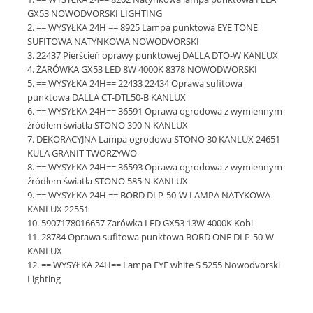
GX53 NOWODVORSKI LIGHTING
== WYSYŁKA 24H == 8925 Lampa punktowa EYE TONE
SUFITOWA NATYNKOWA NOWODVORSKI
22437 Pierścień oprawy punktowej DALLA DTO-W KANLUX
ŻARÓWKA GX53 LED 8W 4000K 8378 NOWODWORSKI
== WYSYŁKA 24H== 22433 22434 Oprawa sufitowa
punktowa DALLA CT-DTL50-B KANLUX
== WYSYŁKA 24H== 36591 Oprawa ogrodowa z wymiennym
źródłem światła STONO 390 N KANLUX
DEKORACYJNA Lampa ogrodowa STONO 30 KANLUX 24651
KULA GRANIT TWORZYWO
== WYSYŁKA 24H== 36593 Oprawa ogrodowa z wymiennym
źródłem światła STONO 585 N KANLUX
== WYSYŁKA 24H == BORD DLP-50-W LAMPA NATYKOWA
KANLUX 22551
5907178016657 Żarówka LED GX53 13W 4000K Kobi
28784 Oprawa sufitowa punktowa BORD ONE DLP-50-W
KANLUX
== WYSYŁKA 24H== Lampa EYE white S 5255 Nowodvorski
Lighting